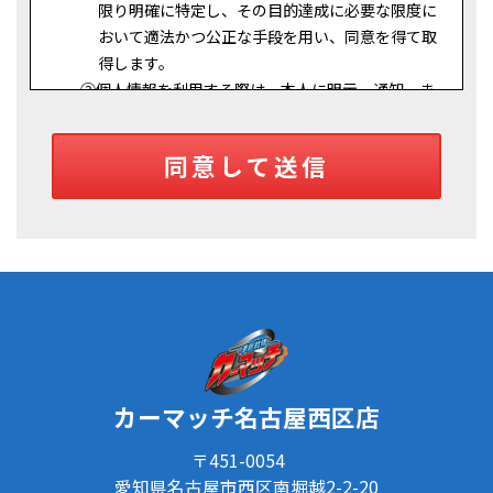
限り明確に特定し、その目的達成に必要な限度に
おいて適法かつ公正な手段を用い、同意を得て取
得します。
②
個人情報を利用する際は、本人に明示、通知、ま
たは公表した利用目的の範囲内に限定し、それに
反する目的外利用を行なわないための措置を講じ
同意して送信
ます。
③
個人情報を第三者に提供またはその取扱いを委託
する際は、本人が同意を与えた利用目的の範囲内
で、適法にこれを行います。
２．安全対策の実施について
個人情報の正確性およびその利用の安全性を確保す
るため、情報セキュリティ対策を始めとする安全措
置を構築し、個人情報への不正アクセス、個人情報
の漏洩、滅失または毀損等の的確な防止とセキュリ
カーマッチ名古屋西区店
ティの是正に努めます。
３．苦情および相談等に対する適正な対応について
〒451-0054
本人からの苦情および相談があった場合には、適切
愛知県名古屋市西区南堀越2-2-20