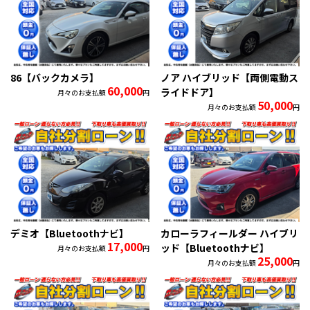
86【バックカメラ】
ノア ハイブリッド【両側電動ス
60,000
ライドドア】
月々のお支払額
円
50,000
月々のお支払額
円
デミオ【Bluetoothナビ】
カローラフィールダー ハイブリ
17,000
ッド【Bluetoothナビ】
月々のお支払額
円
25,000
月々のお支払額
円