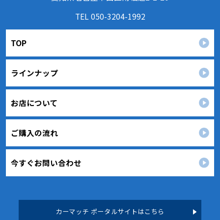
かつ迅速に対応いたします。また、個人情報を提供
TEL 050-3204-1992
された本人の権利を尊重し、本人から自己情報の開
示、訂正、削除、または利用もしくは提供の停止等
TOP
を求められたときは、適法かつ遅滞なく応じます。
４．法令・指針・規範の遵守について
ラインナップ
適正な個人情報保護の実現のため、個人情報の取扱
いに関する法令､国が定める指針およびその他の規範
を遵守します。
お店について
個人情報に関するお問い合わせ窓口
〒451-0054
愛知県名古屋市西区南堀越2-2-20
ご購入の流れ
TEL：
050-3204-1992
カーマッチ名古屋西区店 個人情報保護担当
今すぐお問い合わせ
カーマッチ ポータルサイトはこちら