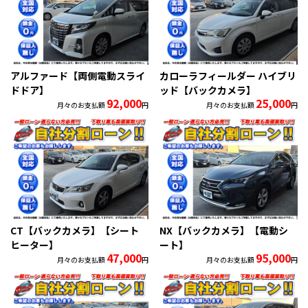
アルファード【両側電動スライ
カローラフィールダー ハイブリ
ドドア】
ッド【バックカメラ】
92,000
25,000
月々のお支払額
円
月々のお支払額
円
CT【バックカメラ】【シート
NX【バックカメラ】【電動シ
ヒーター】
ート】
47,000
95,000
月々のお支払額
円
月々のお支払額
円