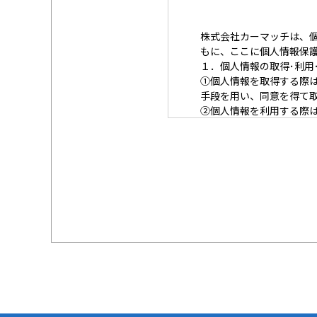
株式会社カーマッチは、
もに、ここに個人情報保
１．個人情報の取得･利用
①
個人情報を取得する際
手段を用い、同意を得て
②
個人情報を利用する際
なわないための措置を講
③
個人情報を第三者に提
ます。
２．安全対策の実施につ
個人情報の正確性および
報への不正アクセス、個
３．苦情および相談等に
本人からの苦情および相
尊重し、本人から自己情
応じます。
４．法令・指針・規範の
適正な個人情報保護の実
個人情報に関するお問い