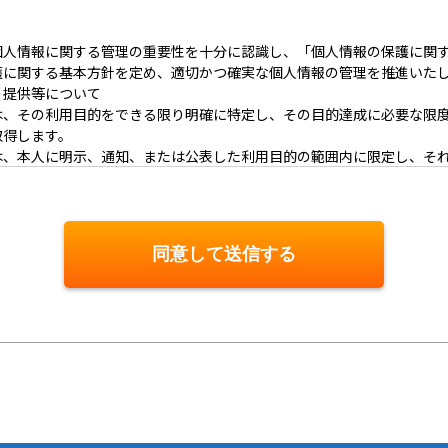
個人情報に関する管理の重要性を十分に認識し、「個人情報の保護に関
護に関する基本方針を定め、適切かつ確実な個人情報の管理を推進いた
･提供等について
は、その利用目的をできる限り明確に特定し、その目的達成に必要な限
取得します。
は、本人に明示、通知、または公表した利用目的の範囲内に限定し、そ
じます。
供またはその取扱いを委託する際は、本人が同意を与えた利用目的の範
いて
同意して送信する
その利用の安全性を確保するため、情報セキュリティ対策を始めとする
人情報の漏洩、滅失または毀損等の的確な防止とセキュリティの是正に
対する適正な対応について
談があった場合には、適切かつ迅速に対応いたします。また、個人情報
報の開示、訂正、削除、または利用もしくは提供の停止等を求められた
遵守について
現のため、個人情報の取扱いに関する法令､国が定める指針およびその他
合わせ窓口