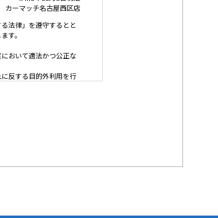
カーマッチ名古屋西区店
する法律」を遵守するとと
します。
度において適法かつ公正な
れに反する目的外利用を行
囲内で、適法にこれを行い
安全措置を構築し、個人情
努めます。
を提供された本人の権利を
ときは、適法かつ遅滞なく
の規範を遵守します。