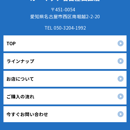
め、情報セキュリティ対策を始めとする安全措置を構築
〒451-0054
し、個人情報への不正アクセス、個人情報の漏洩、滅失ま
たは毀損等の的確な防止とセキュリティの是正に努めま
愛知県名古屋市西区南堀越2-2-20
す。
TEL 050-3204-1992
３．苦情および相談等に対する適正な対応について
本人からの苦情および相談があった場合には、適切かつ迅
速に対応いたします。また、個人情報を提供された本人の
TOP
権利を尊重し、本人から自己情報の開示、訂正、削除、ま
たは利用もしくは提供の停止等を求められたときは、適法
かつ遅滞なく応じます。
ラインナップ
４．法令・指針・規範の遵守について
適正な個人情報保護の実現のため、個人情報の取扱いに関
する法令､国が定める指針およびその他の規範を遵守しま
お店について
す。
個人情報に関するお問い合わせ窓口
ご購入の流れ
〒451-0054
愛知県名古屋市西区南堀越2-2-20
TEL：
050-3204-1992
カーマッチ名古屋西区店 個人情報保護担当
今すぐお問い合わせ