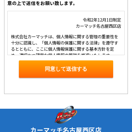
意の上で送信をお願い致します。
令和2年12月1日制定
カーマッチ名古屋西区店
株式会社カーマッチは、個人情報に関する管理の重要性を
十分に認識し、「個人情報の保護に関する法律」を遵守す
るとともに、ここに個人情報保護に関する基本方針を定
め、適切かつ確実な個人情報の管理を推進いたします。
１．個人情報の取得･利用･提供等について
①
個人情報を取得する際は、その利用目的をできる限り明
同意して送信する
確に特定し、その目的達成に必要な限度において適法かつ
公正な手段を用い、同意を得て取得します。
②
個人情報を利用する際は、本人に明示、通知、または公
表した利用目的の範囲内に限定し、それに反する目的外利
用を行なわないための措置を講じます。
③
個人情報を第三者に提供またはその取扱いを委託する際
は、本人が同意を与えた利用目的の範囲内で、適法にこれ
を行います。
２．安全対策の実施について
カーマッチ名古屋西区店
個人情報の正確性およびその利用の安全性を確保するた